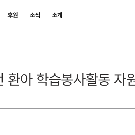
후원
소식
소개
이전 환아 학습봉사활동 