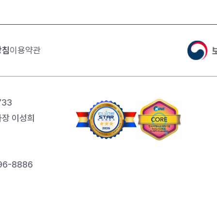
방침
이용약관
733
장 이성희
6-8886