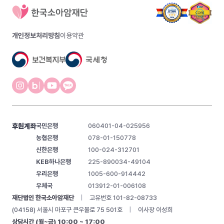
개인정보처리방침
이용약관
후원계좌
국민은행
060401-04-025956
농협은행
078-01-150778
신한은행
100-024-312701
KEB하나은행
225-890034-49104
우리은행
1005-600-914442
우체국
013912-01-006108
재단법인 한국소아암재단
|
고유번호 101-82-08733
(04158) 서울시 마포구 큰우물로 75 501호
|
이사장 이성희
상담시간 (월~금) 10:00 ~ 17:00