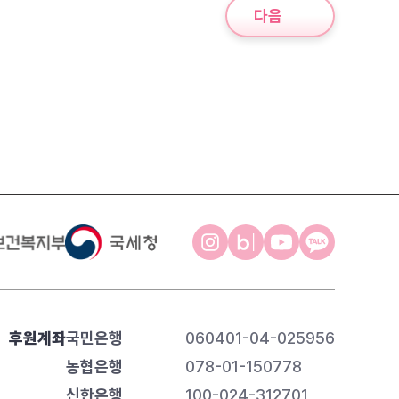
다음
후원계좌
국민은행
060401-04-025956
농협은행
078-01-150778
신한은행
100-024-312701