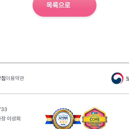
목록으로
방침
이용약관
733
장 이성희