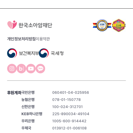
개인정보처리방침
이용약관
후원계좌
국민은행
060401-04-025956
농협은행
078-01-150778
신한은행
100-024-312701
KEB하나은행
225-890034-49104
우리은행
1005-600-914442
우체국
013912-01-006108