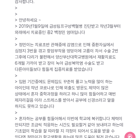
감사합니다.
>
>
> 안녕하세요 ~
> 2019년1월9일에 급성림프구성백혈병 진단받고 작년3월부터
외래에서 치료중인 중2 백정민 엄마입니다
>
> 정민이는 치료초반 관해중에 감염으로 인해 중환자실에서
심정지 3번을 겪고 항암부작용 엉덩이에 고름이 차서 수술 2번
그후에 다리가 불편해서 양산부산대학교병원에서 재활치료도
6개월 가까이 받고 장이 녹아 급성복막염 수술도 받고
다른아이들보다 힘들게 집중치료를 받았습니다
>
> 입원 기간중에도 문제집도 꾸준히 풀고 노력을 많이 하는
아이인데 작년 코로나로 인해 외출도 방문도 제약이 많은
상태에서 혼자 중학과정을 하려고 하니 많이 힘들어하고 매번
제자리걸음 이라 스트레스를 받아서 공부에 신경쓰라고 말을
하지도 못하고 있습니다
>
> 혼자하는 공부를 힘들어해서 이번에 학교에 복귀합니다 체력이
안되지만 조금씩 적응하는 시간도 필요할거 같아 보내려고 하는데
기초없이 학습을 잘 따라할 지 걱정이 되어서 도움을 받을 수
있다면 정민이가 학교생활을 하는데 많은 도움이 될거 같습니다