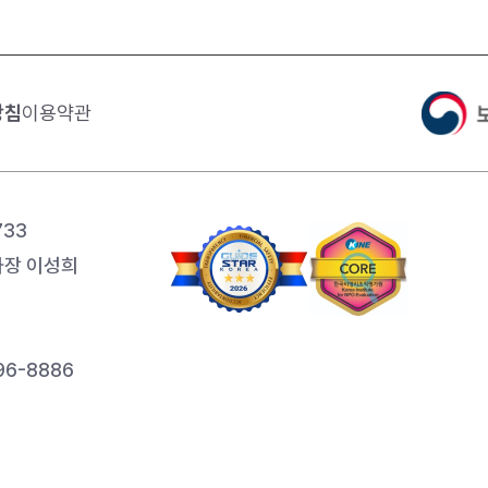
방침
이용약관
733
장 이성희
6-8886