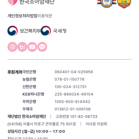
개인정보처리방침
이용약관
후원계좌
국민은행
060401-04-025956
농협은행
078-01-150778
신한은행
100-024-312701
KEB하나은행
225-890034-49104
우리은행
1005-600-914442
우체국
013912-01-006108
재단법인 한국소아암재단
|
고유번호 101-82-08733
(04158) 서울시 마포구 큰우물로 75 501호
|
이사장 이성희
상담시간 (월~금) 10:00 ~ 17:00
점심시간: 12:30 ~ 13:30