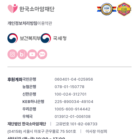
개인정보처리방침
이용약관
후원계좌
국민은행
060401-04-025956
농협은행
078-01-150778
신한은행
100-024-312701
KEB하나은행
225-890034-49104
우리은행
1005-600-914442
우체국
013912-01-006108
재단법인 한국소아암재단
|
고유번호 101-82-08733
(04158) 서울시 마포구 큰우물로 75 501호
|
이사장 이성희
상담시간 (월~금) 10:00 ~ 17:00