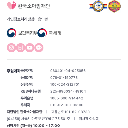
개인정보처리방침
이용약관
후원계좌
국민은행
060401-04-025956
농협은행
078-01-150778
신한은행
100-024-312701
KEB하나은행
225-890034-49104
우리은행
1005-600-914442
우체국
013912-01-006108
재단법인 한국소아암재단
|
고유번호 101-82-08733
(04158) 서울시 마포구 큰우물로 75 501호
|
이사장 이성희
상담시간 (월~금) 10:00 ~ 17:00