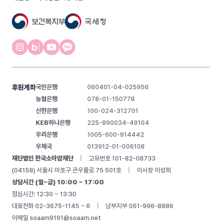
후원계좌
국민은행
060401-04-025956
농협은행
078-01-150778
신한은행
100-024-312701
KEB하나은행
225-890034-49104
우리은행
1005-600-914442
우체국
013912-01-006108
재단법인 한국소아암재단
|
고유번호 101-82-08733
(04158) 서울시 마포구 큰우물로 75 501호
|
이사장 이성희
상담시간 (월~금) 10:00 ~ 17:00
점심시간: 12:30 ~ 13:30
대표전화 02-3675-1145 ~ 6
|
남부지부 051-996-8886
이메일
soaam9191@soaam.net