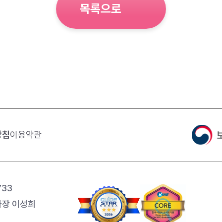
목록으로
방침
이용약관
733
장 이성희