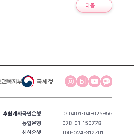
다음
후원계좌
국민은행
060401-04-025956
농협은행
078-01-150778
신한은행
100-024-312701