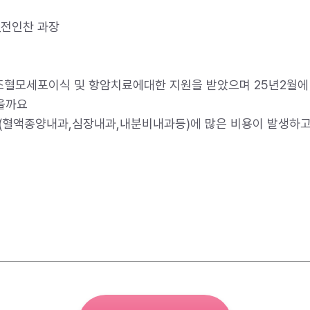
_전인찬 과장
원 조혈모세포이식 및 항암치료에대한 지원을 받았으며 25년2월
을까요
 (혈액종양내과,심장내과,내분비내과등)에 많은 비용이 발생하