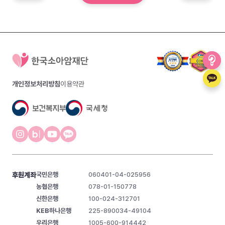
개인정보처리방침
이용약관
후원계좌
국민은행
060401-04-025956
농협은행
078-01-150778
신한은행
100-024-312701
KEB하나은행
225-890034-49104
우리은행
1005-600-914442