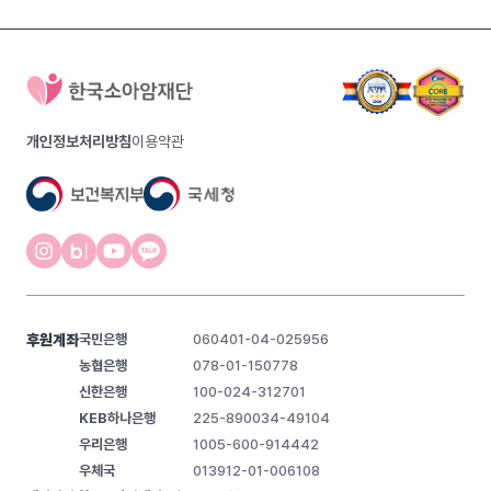
개인정보처리방침
이용약관
후원계좌
국민은행
060401-04-025956
농협은행
078-01-150778
신한은행
100-024-312701
KEB하나은행
225-890034-49104
우리은행
1005-600-914442
우체국
013912-01-006108