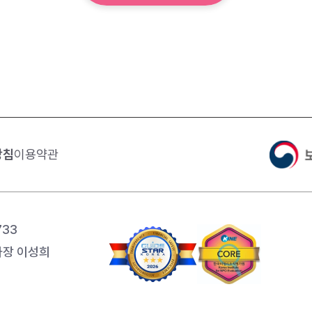
방침
이용약관
733
장 이성희