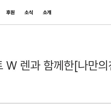
후원
소식
소개
스트 W 렌과 함께한[나만