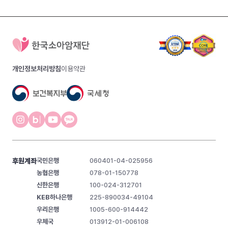
개인정보처리방침
이용약관
후원계좌
국민은행
060401-04-025956
농협은행
078-01-150778
신한은행
100-024-312701
KEB하나은행
225-890034-49104
우리은행
1005-600-914442
우체국
013912-01-006108