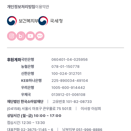
개인정보처리방침
이용약관
후원계좌
국민은행
060401-04-025956
농협은행
078-01-150778
신한은행
100-024-312701
KEB하나은행
225-890034-49104
우리은행
1005-600-914442
우체국
013912-01-006108
재단법인 한국소아암재단
|
고유번호 101-82-08733
(04158) 서울시 마포구 큰우물로 75 501호
|
이사장 이성희
상담시간 (월~금) 10:00 ~ 17:00
점심시간: 12:30 ~ 13:30
대표전화 02-3675-1145 ~ 6
|
남부지부 051-996-8886