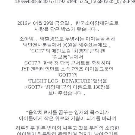
2016년 04월 29일 금요일， 한국소아암재단으로
사랑을 담은 박스가 왔습니다．
소아암， 백혈병으로 투병하는 아이들을 위해
백만천사분들께서 응원을 해주셨는데요，
‘GOT7’의 메인보컬 ‘최영재’군의 팬
‘김보통’님께서
GOT7의 한국 첫 단독 콘서트를 축하하며
JYP 엔터테인먼트 소속 7인조 아이돌그룹인
‘GOT7’의
‘FLIGHT LOG : DEPARTURE’ 앨범을
<GOT7> ‘최영재’군의 이름으로 130장을
보내주셨습니다．
“음악치료사를 꿈꾸는 영재의 목소리가
아이들에게 작은 위로와 기쁨이 되기를 바라며
하루하루 힘든 병마와 싸우고 있을 우리의 소중한
아이들이 하루빨리 완쾌하여 멋지게 날아오기를