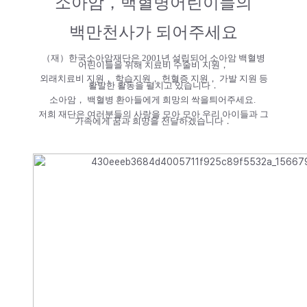
소아암，백혈병어린이들의
백만천사가 되어주세요
（재）한국소아암재단은
2001
년 설립되어 소아암 백혈병
어린이들을 위해 치료비 수술비 지원，
외래치료비 지원，
학습지원， 헌혈증 지원， 가발 지원 등
활발한 활동을 펼치고 있습니다．
소아암， 백혈병 환아들에게 희망의 싹을틔어주세요.
저희 재단은 여러분들의 사랑을 모아 모아 우리 아이들과 그
가족에게 꿈과 희망을 전달하겠습니다．