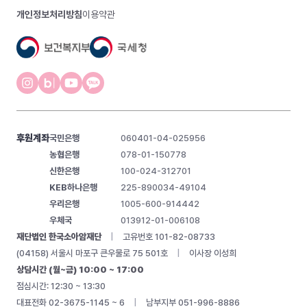
개인정보처리방침
이용약관
후원계좌
국민은행
060401-04-025956
농협은행
078-01-150778
신한은행
100-024-312701
KEB하나은행
225-890034-49104
우리은행
1005-600-914442
우체국
013912-01-006108
재단법인 한국소아암재단
|
고유번호 101-82-08733
(04158) 서울시 마포구 큰우물로 75 501호
|
이사장 이성희
상담시간 (월~금) 10:00 ~ 17:00
점심시간: 12:30 ~ 13:30
대표전화 02-3675-1145 ~ 6
|
남부지부 051-996-8886