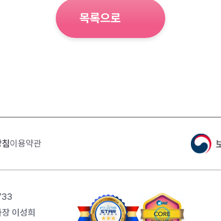
목록으로
방침
이용약관
733
장 이성희