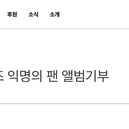
후원
소식
소개
이즈 익명의 팬 앨범기부