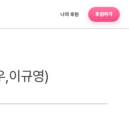
후원하기
나의 후원
우,이규영)