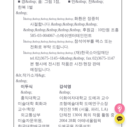
■ 경
&nbsp;
품
:
그림
1
점
,
■
만
&nbsp;
찬
&nbsp;
한복
1
벌
&nbsp;
l
화환은 정중히
&nbsp;&nbsp;&nbsp;&nbsp;&nbsp;&nbsp;
사절합니다
.&nbsp;&nbsp;&nbsp;&nbsp;
&nbsp;&nbsp;&nbsp;&nbsp;&nbsp; 후원금 : 10만원 조흥
585-03-004067-스메쉬엔터테인먼트
l
참석여부를 팩스 또는
&nbsp;&nbsp;&nbsp;&nbsp;&nbsp;&nbsp;
전화로 부탁 드립니다
.
l
(
재
)
한국소아암재단
&nbsp;&nbsp;&nbsp;&nbsp;&nbsp;&nbsp;
tel.02)3675-1145~6
&nbsp;&nbsp;
fax.02)3675-1147
본 행사에 전시된 작품은 사전/현장 판매
예정입니다.
&lt;
작가소개
&gt;
&nbsp;
이두식
강석영
&nbsp;
&nbsp;
홍익대학교
이화여자대학교 도예과 교수
미술대학 회화과
조형예술대학 도예연구소장
교수
/
학장
개인전
9
회
(
서울
,
파리
, LA)
외교통상부
단체전
130
여 회의 작품 활동 중
미술자문위원
,
2004 28
회 아테네올림픽
한국대학배구연맹
도예공원 작품설치