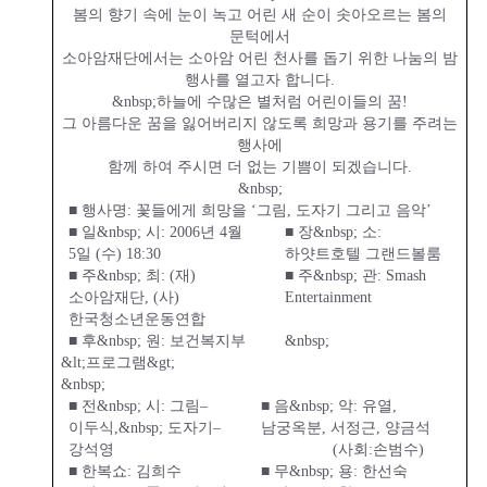
봄의 향기 속에 눈이 녹고 어린 새 순이 솟아오르는 봄의
문턱에서
소아암재단에서는 소아암 어린 천사를 돕기 위한 나눔의 밤
행사를 열고자 합니다
.
&nbsp;
하늘에 수많은 별처럼 어린이들의 꿈
!
그 아름다운 꿈을 잃어버리지 않도록 희망과 용기를 주려는
행사에
함께 하여 주시면 더 없는 기쁨이 되겠습니다
.
&nbsp;
■
행사명
:
꽃들에게 희망을
‘
그림
,
도자기 그리고 음악
’
■ 일
&nbsp;
시
:
2006
년 4
월
■ 장
&nbsp;
소
:
5
일 (
수)
18:30
하얏트호텔 그랜드볼룸
■ 주
&nbsp;
최
: (
재
)
■ 주
&nbsp;
관
:
Smash
소아암재단
, (
사
)
Entertainment
한국청소년운동연합
■ 후
&nbsp;
원
:
보건복지부
&nbsp;
&lt;
프로그램
&gt;
&nbsp;
■
전
&nbsp;
시
:
그림
–
■
음
&nbsp;
악
:
유열
,
이
두식
,
&nbsp;
도자기
–
남궁옥분
,
서정근
,
양금석
강석영
(
사회
:
손범수
)
■
한복쇼
:
김희수
■ 무
&nbsp;
용
:
한선숙