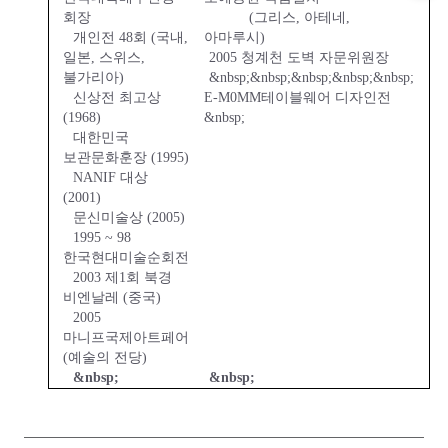
회장
(
그리스
,
아테네
,
개인전
48
회
(
국내
,
아마루시
)
일본
,
스위스
,
2005
청계천 도벽 자문위원장
불가리아
)
&nbsp;&nbsp;&nbsp;&nbsp;&nbsp;
신상전 최고상
E-M0MM
테이블웨어 디자인전
(1968)
&nbsp;
대한민국
보관문화훈장
(1995)
NANIF
대상
(2001)
문신미술상
(2005)
1995 ~ 98
한국현대미술순회전
2003
제
1
회 북경
비엔날레
(
중국
)
2005
마니프국제아트페어
(
예술의 전당
)
&nbsp;
&nbsp;