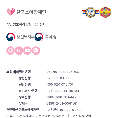
개인정보처리방침
이용약관
후원계좌
국민은행
060401-04-025956
농협은행
078-01-150778
신한은행
100-024-312701
KEB하나은행
225-890034-49104
우리은행
1005-600-914442
우체국
013912-01-006108
재단법인 한국소아암재단
|
고유번호 101-82-08733
(04158) 서울시 마포구 큰우물로 75 501호
|
이사장 이성희