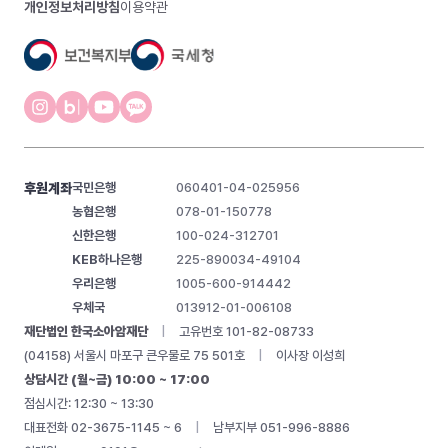
개인정보처리방침
이용약관
후원계좌
국민은행
060401-04-025956
농협은행
078-01-150778
신한은행
100-024-312701
KEB하나은행
225-890034-49104
우리은행
1005-600-914442
우체국
013912-01-006108
재단법인 한국소아암재단
|
고유번호 101-82-08733
(04158) 서울시 마포구 큰우물로 75 501호
|
이사장 이성희
상담시간 (월~금) 10:00 ~ 17:00
점심시간: 12:30 ~ 13:30
대표전화 02-3675-1145 ~ 6
|
남부지부 051-996-8886