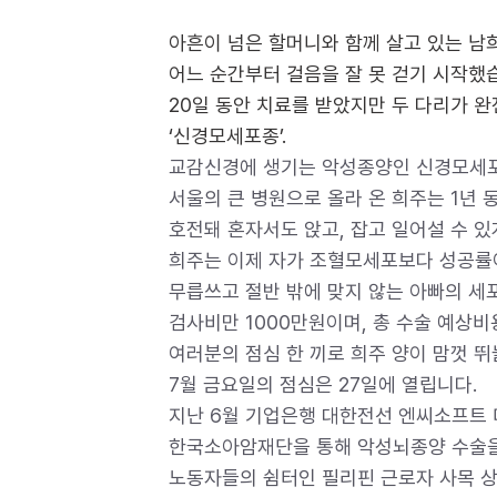
아흔이 넘은 할머니와 함께 살고 있는 남
어느 순간부터 걸음을 잘 못 걷기 시작했
20일 동안 치료를 받았지만 두 다리가 완
‘신경모세포종’.
교감신경에 생기는 악성종양인 신경모세포종
서울의 큰 병원으로 올라 온 희주는 1년
호전돼 혼자서도 앉고, 잡고 일어설 수 있
희주는 이제 자가 조혈모세포보다 성공률
무릅쓰고 절반 밖에 맞지 않는 아빠의 세
검사비만 1000만원이며, 총 수술 예상비
여러분의 점심 한 끼로 희주 양이 맘껏 뛰
7월 금요일의 점심은 27일에 열립니다.
지난 6월 기업은행 대한전선 엔씨소프트
한국소아암재단을 통해 악성뇌종양 수술을 
노동자들의 쉼터인 필리핀 근로자 사목 상