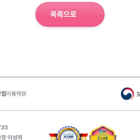
목록으로
방침
이용약관
733
장 이성희