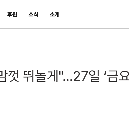
후원
소식
소개
 맘껏 뛰놀게"…27일 ‘금