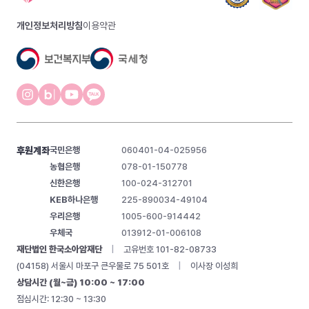
개인정보처리방침
이용약관
후원계좌
국민은행
060401-04-025956
농협은행
078-01-150778
신한은행
100-024-312701
KEB하나은행
225-890034-49104
우리은행
1005-600-914442
우체국
013912-01-006108
재단법인 한국소아암재단
|
고유번호 101-82-08733
(04158) 서울시 마포구 큰우물로 75 501호
|
이사장 이성희
상담시간 (월~금) 10:00 ~ 17:00
점심시간: 12:30 ~ 13:30