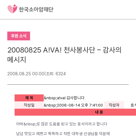
후원 소식
20080825 A!VA! 천사봉사단 – 감사의
메시지
2008.08.25 00:00
|
조회: 6324
제 목
&nbsp;a!va! 감사합니다
작성일
&nbsp;2008-08-14 오후 7:41:00
작성자
효
내 용
아바&nbsp;로 많은 도움을 받고 있는 효식이라고 합니다
넘넘 멋있고 예쁘고 똑똑하고 착한 대학생 선생님들 덕분에