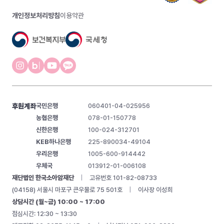
개인정보처리방침
이용약관
후원계좌
국민은행
060401-04-025956
농협은행
078-01-150778
신한은행
100-024-312701
KEB하나은행
225-890034-49104
우리은행
1005-600-914442
우체국
013912-01-006108
재단법인 한국소아암재단
|
고유번호 101-82-08733
(04158) 서울시 마포구 큰우물로 75 501호
|
이사장 이성희
상담시간 (월~금) 10:00 ~ 17:00
점심시간: 12:30 ~ 13:30