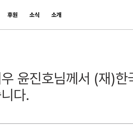
후원
소식
소개
컬배우 윤진호님께서 (재
니다.