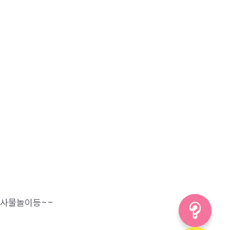
)
, 사물놀이등~~