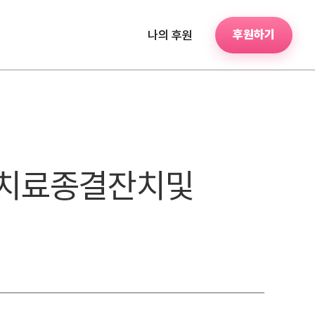
후원하기
나의 후원
말 치료종결잔치및