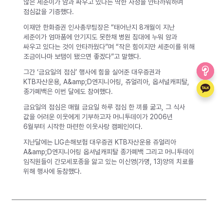
않은 세준이가 암과 싸우고 있다는 딱한 사정을 안타까워하며
점심값을 기증했다.
이재만 한화증권 인사총무팀장은 “태어난지 8개월이 지난
세준이가 엄마품에 안기지도 못한채 병원 침대에 누워 암과
싸우고 있다는 것이 안타까웠다”며 “작은 힘이지만 세준이를 위해
조금이나마 보탬이 됐으면 좋겠다”고 말했다.
그간 ‘금요일의 점심’ 행사에 힘을 실어준 대우증권과
KTB자산운용, A&amp;D엔지니어링, 쥬얼리아, 옵셔널캐피탈,
종가폐백은 이번 달에도 참여했다.
금요일의 점심은 매월 금요일 하루 점심 한 끼를 굶고, 그 식사
값을 어려운 이웃에게 기부하고자 머니투데이가 2006년
6월부터 시작한 마련한 이웃사랑 캠페인이다.
지난달에는 LIG손해보험 대우증권 KTB자산운용 쥬얼리아
A&amp;D엔지니어링 옵셔널캐피탈 종가폐백 그리고 머니투데이
임직원들이 간모세포종을 앓고 있는 이신영(가명, 13)양의 치료를
위해 행사에 동참했다.