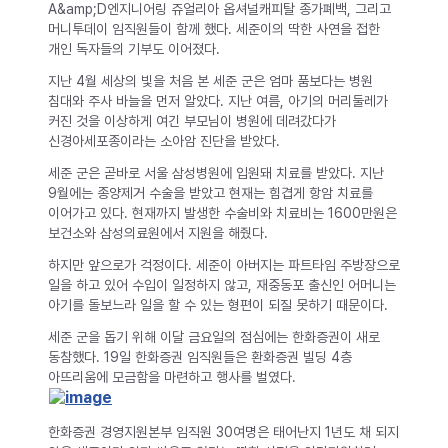
A&amp;D엔지니어링 쥬얼리아 옵셔널캐피탈 종가폐백, 그리고
머니투데이 임직원들이 함께 했다. 세준이의 딱한 사연을 접한
개인 독자들의 기부도 이어졌다.
지난 4월 세상의 빛을 처음 본 세준 군은 엄마 품보다는 병원
침대와 주사 바늘을 먼저 알았다. 지난 여름, 아기의 머리둘레가
커진 것을 이상하게 여긴 부모님이 병원에 데려갔다가
신경아세포종이라는 소아암 진단을 받았다.
세준 군은 곧바로 서울 삼성병원에 입원돼 치료를 받았다. 지난
9월에는 종양제거 수술을 받았고 현재는 힘겹게 항암 치료를
이어가고 있다. 현재까지 발생한 수술비와 치료비는 1600만원은
보건소와 삼성의료원에서 지원을 해줬다.
하지만 앞으로가 걱정이다. 세준이 아버지는 파트타임 주방장으로
일을 하고 있어 수입이 일정하지 않고, 재중동포 출신인 어머니는
아기를 돌보느라 일을 할 수 있는 형편이 되질 못하기 때문이다.
세준 군을 돕기 위해 이달 금요일의 점심에는 한화증권이 새로
동참했다. 19일 한화증권 임직원들은 환화증권 빌딩 4층
아뜨리움에 모금함을 마련하고 행사를 벌였다.
한화증권 경영지원본부 임직원 30여명은 태어난지 1년도 채 되지