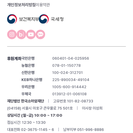
개인정보처리방침
이용약관
후원계좌
국민은행
060401-04-025956
농협은행
078-01-150778
신한은행
100-024-312701
KEB하나은행
225-890034-49104
우리은행
1005-600-914442
우체국
013912-01-006108
재단법인 한국소아암재단
|
고유번호 101-82-08733
(04158) 서울시 마포구 큰우물로 75 501호
|
이사장 이성희
상담시간 (월~금) 10:00 ~ 17:00
점심시간: 12:30 ~ 13:30
대표전화 02-3675-1145 ~ 6
|
남부지부 051-996-8886