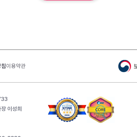
방침
이용약관
733
장 이성희