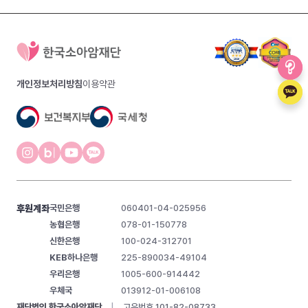
개인정보처리방침
이용약관
후원계좌
국민은행
060401-04-025956
농협은행
078-01-150778
신한은행
100-024-312701
KEB하나은행
225-890034-49104
우리은행
1005-600-914442
우체국
013912-01-006108
재단법인 한국소아암재단
|
고유번호 101-82-08733