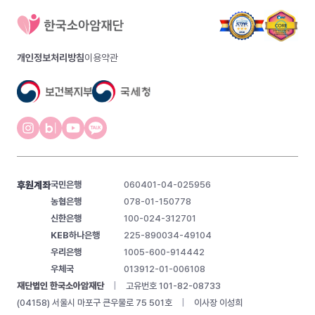
개인정보처리방침
이용약관
후원계좌
국민은행
060401-04-025956
농협은행
078-01-150778
신한은행
100-024-312701
KEB하나은행
225-890034-49104
우리은행
1005-600-914442
우체국
013912-01-006108
재단법인 한국소아암재단
|
고유번호 101-82-08733
(04158) 서울시 마포구 큰우물로 75 501호
|
이사장 이성희