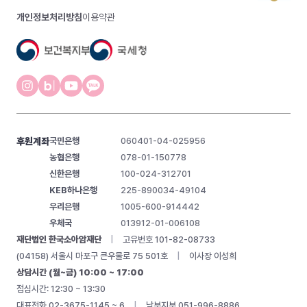
개인정보처리방침
이용약관
후원계좌
국민은행
060401-04-025956
농협은행
078-01-150778
신한은행
100-024-312701
KEB하나은행
225-890034-49104
우리은행
1005-600-914442
우체국
013912-01-006108
재단법인 한국소아암재단
|
고유번호 101-82-08733
(04158) 서울시 마포구 큰우물로 75 501호
|
이사장 이성희
상담시간 (월~금) 10:00 ~ 17:00
점심시간: 12:30 ~ 13:30
대표전화 02-3675-1145 ~ 6
|
남부지부 051-996-8886