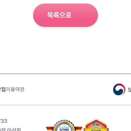
목록으로
방침
이용약관
733
장 이성희