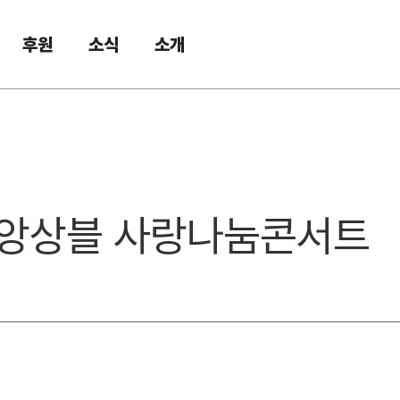
후원
소식
소개
닌 앙상블 사랑나눔콘서트